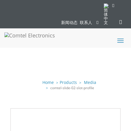
新闻动态
联系人
Toggl
naviga
Home
Products
Media
comtel-slide-02-slot-profile