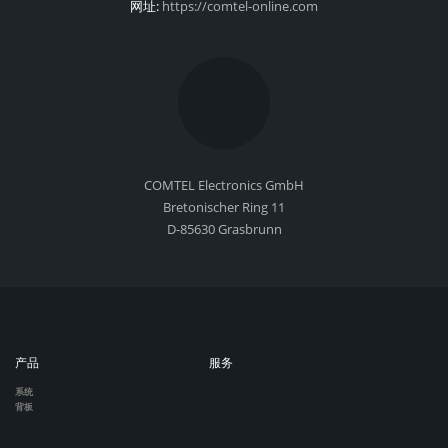
网址:
https://comtel-online.com
COMTEL Electronics GmbH
Bretonischer Ring 11
D-85630 Grasbrunn
产品
服务
系统
背板