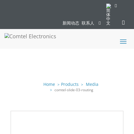
新闻动态
联系人
Toggl
naviga
Home
Products
Media
comtel-slide-03-routing