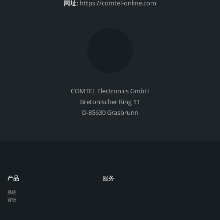
网址:
https://comtel-online.com
COMTEL Electronics GmbH
Bretonischer Ring 11
D-85630 Grasbrunn
产品
服务
系统
背板